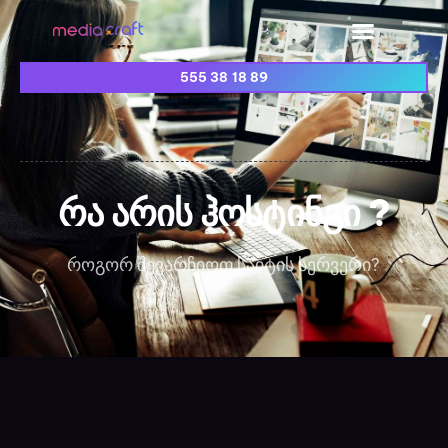
555 38 18 89
რა არის ჰოსტინგი ?
როგორ შევარჩიოთ საიტის სერვერი?